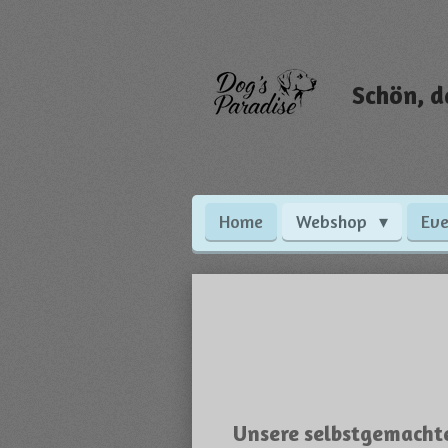
Zum
Hauptinhalt
springen
Schön, d
Home
Webshop
Eve
Unsere selbstgemachte