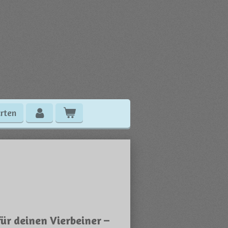
rten
ür deinen Vierbeiner –