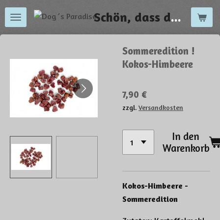
Zum
Schön, dass du da bist !
Hauptinhalt
springen
Sommeredition !
Kokos-Himbeere
7,90 €
zzgl.
Versandkosten
In den
Warenkorb
Kokos-Himbeere -
Sommeredition