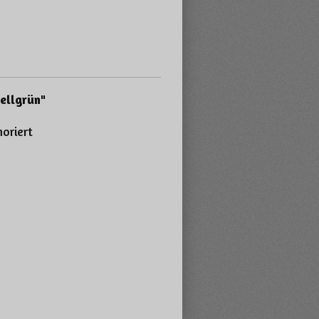
ellgrün"
moriert