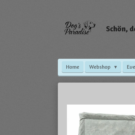
Zum
Hauptinhalt
springen
Schön, d
Home
Webshop
Eve