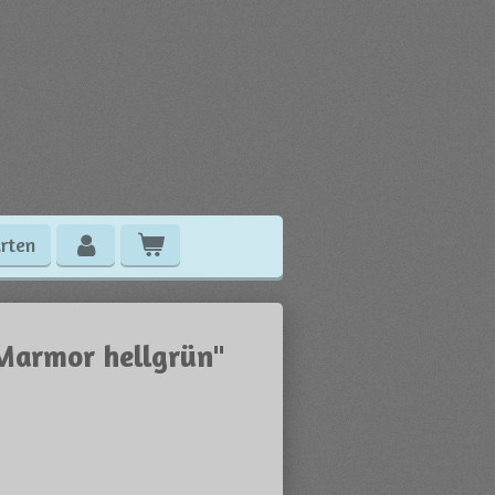
rten
"Marmor hellgrün"