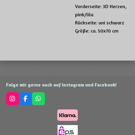
Vorderseite: 3D Herzen,
pink/lila
Rückseite: uni schwarz
Größe: ca. 50x70 cm
Folge mir gerne auch auf Instagram und Facebook!
I
F
W
n
a
h
s
c
a
t
e
t
a
b
s
g
o
A