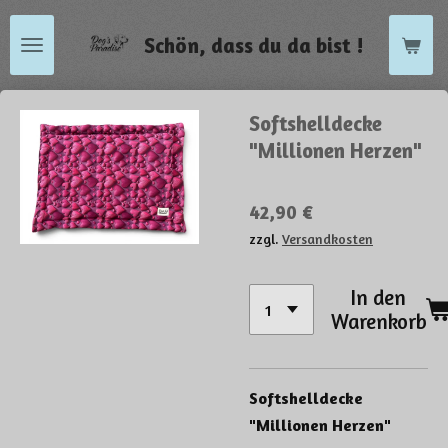
Zum
Schön, dass du da bist !
Hauptinhalt
springen
Softshelldecke
"Millionen Herzen"
42,90 €
zzgl.
Versandkosten
In den
Warenkorb
Softshelldecke
"Millionen Herzen"