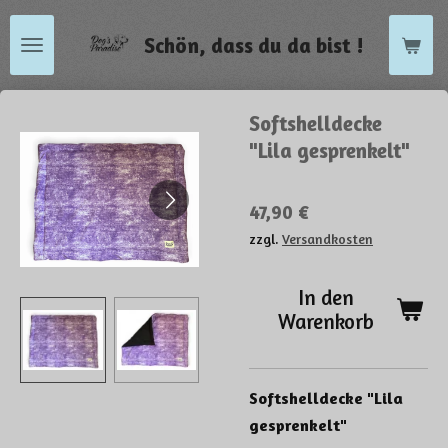
Zum
Schön, dass du da bist !
Hauptinhalt
springen
Softshelldecke
"Lila gesprenkelt"
47,90 €
zzgl.
Versandkosten
In den
Warenkorb
Softshelldecke "Lila
gesprenkelt"