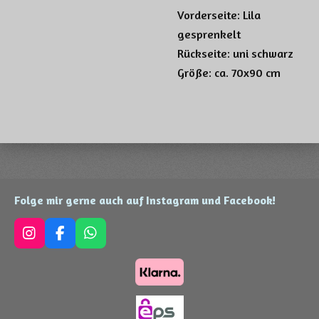
Vorderseite: Lila
gesprenkelt
Rückseite: uni schwarz
Größe: ca. 70x90 cm
Folge mir gerne auch auf Instagram und Facebook!
I
F
W
n
a
h
s
c
a
t
e
t
a
b
s
g
o
A