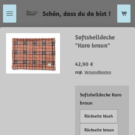
Zum
Schön, dass du da bist !
Hauptinhalt
springen
Softshelldecke
"Karo braun"
42,90 €
zzgl.
Versandkosten
Softshelldecke Karo
braun
Rückseite blush
Rückseite braun