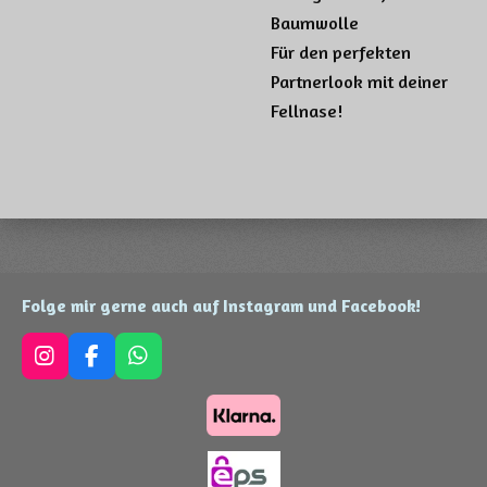
Baumwolle
Für den perfekten
Partnerlook mit deiner
Fellnase!
Folge mir gerne auch auf Instagram und Facebook!
I
F
W
n
a
h
s
c
a
t
e
t
a
b
s
g
o
A