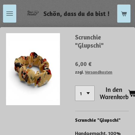
Zum
Schön, dass du da bist !
Hauptinhalt
springen
Scrunchie
"Glupschi"
6,00 €
zzgl.
Versandkosten
In den
Warenkorb
Scrunchie "Glupschi"
Handgemacht, 100%