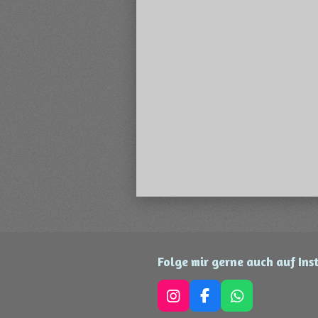
Folge mir gerne auch auf In
I
F
W
n
a
h