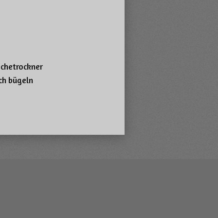
schetrockner
ch bügeln