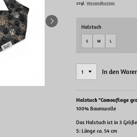
zzgl.
Versandkosten
Halstuch
S
M
L
In den Ware
Halstuch "Camouflage gr
100% Baumwolle
Das Halstuch ist in 3 Größe
S: Länge ca. 54 cm