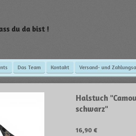
ass du da bist !
nts
Das Team
Kontakt
Versand- und Zahlungsa
Halstuch "Camou
schwarz"
16,90 €