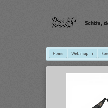
Zum
Hauptinhalt
springen
Schön, d
Home
Webshop
Eve