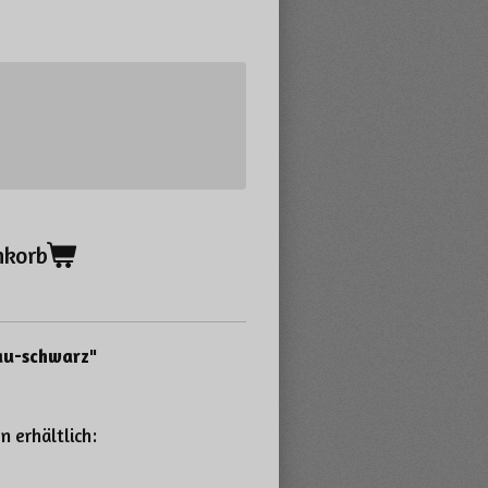
nkorb
au-schwarz"
n erhältlich: