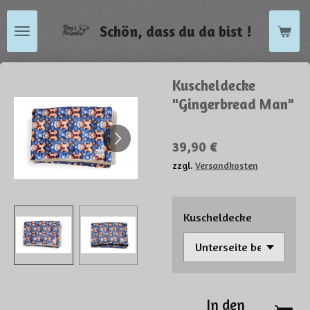
Zum
Schön, dass du da bist !
Hauptinhalt
springen
Kuscheldecke
"Gingerbread Man"
39,90 €
zzgl.
Versandkosten
Kuscheldecke
In den