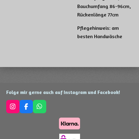
Bauchumfang 86-96cm,
Rückenlänge 77cm
Pflegehinweis: am
besten Handwäsche
Folge mir gerne auch auf Instagram und Facebook!
I
F
W
n
a
h
s
c
a
t
e
t
a
b
s
g
o
A