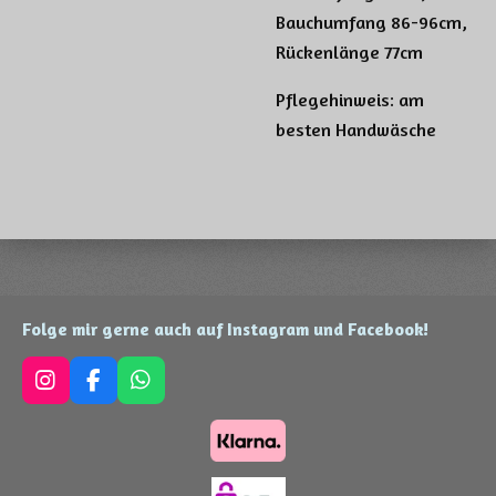
Bauchumfang 86-96cm,
Rückenlänge 77cm
Pflegehinweis: am
besten Handwäsche
Folge mir gerne auch auf Instagram und Facebook!
I
F
W
n
a
h
s
c
a
t
e
t
a
b
s
g
o
A