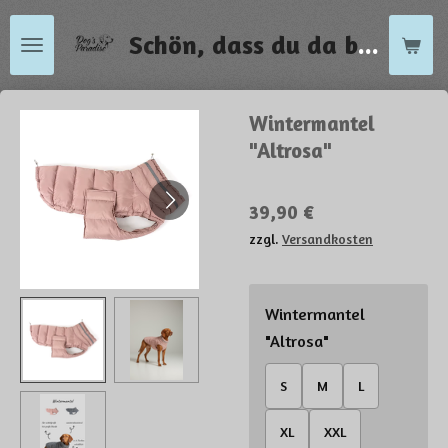
Zum
Schön, dass du da bist !
Hauptinhalt
springen
Wintermantel
"Altrosa"
39,90 €
zzgl.
Versandkosten
Wintermantel
"Altrosa"
S
M
L
XL
XXL