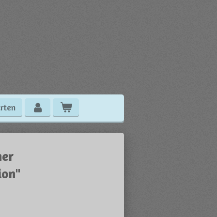
rten
her
ion"