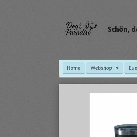
Zum
Hauptinhalt
springen
Schön, d
Home
Webshop
Eve