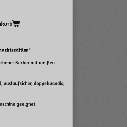
nkorb
nachtsedition"
arbener Becher mit weißen
, auslaufsicher, doppelwandig
maschine geeignet