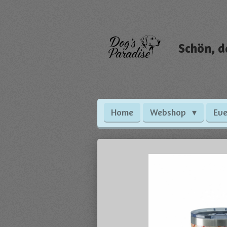
Zum
Hauptinhalt
springen
Schön, d
Home
Webshop
Eve