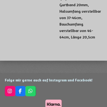
Gurtband 20mm,
Halsumfang verstellbar
von 37-46cm,
Bauchumfang
verstellbar von 46-
64cm, Länge 20,5cm
Folge mir gerne auch auf Instagram und Facebook!
I
F
W
n
a
h
s
c
a
t
e
t