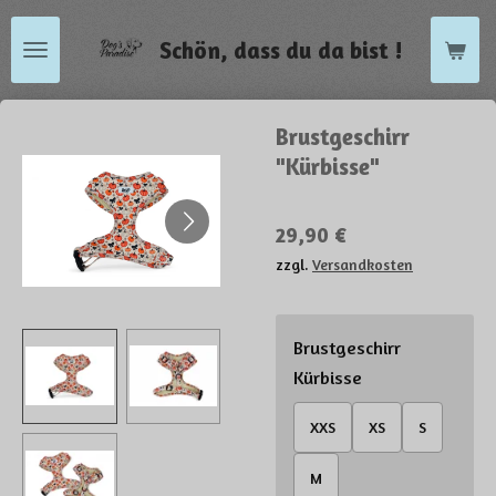
Zum
Schön, dass du da bist !
Hauptinhalt
springen
Brustgeschirr
"Kürbisse"
29,90 €
zzgl.
Versandkosten
Brustgeschirr
Kürbisse
XXS
XS
S
M