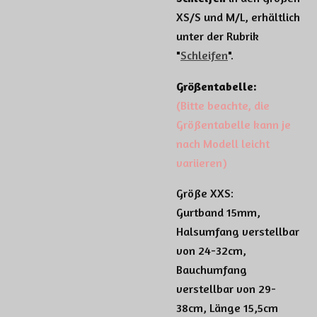
XS/S und M/L, erhältlich
unter der Rubrik
"
Schleifen
".
Größentabelle:
(Bitte beachte, die
Größentabelle kann je
nach Modell leicht
variieren)
Größe XXS:
Gurtband 15mm,
Halsumfang verstellbar
von 24-32cm,
Bauchumfang
verstellbar von 29-
38cm, Länge 15,5cm