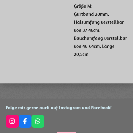
Größe M:
Gurtband 20mm,
Halsumfang verstellbar
von 37-46cm,
Bauchumfang verstellbar
von 46-64cm, Länge
20,5cm
Folge mir gerne auch auf Instagram und Facebook!
I
F
W
n
a
h