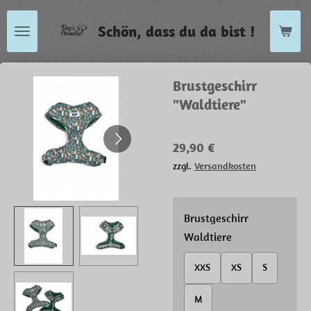
Zum
Schön, dass du da bist !
Hauptinhalt
springen
Brustgeschirr
"Waldtiere"
29,90 €
zzgl.
Versandkosten
Brustgeschirr
Waldtiere
XXS
XS
S
M