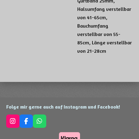
Gurtband 25mm,
Halsumfang verstellbar
von 41-65cm,
Bauchumfang
verstellbar von 55-
85cm, Länge verstellbar
von 21-28cm
Folge mir gerne auch auf Instagram und Facebook!
I
F
W
n
a
h
s
c
a