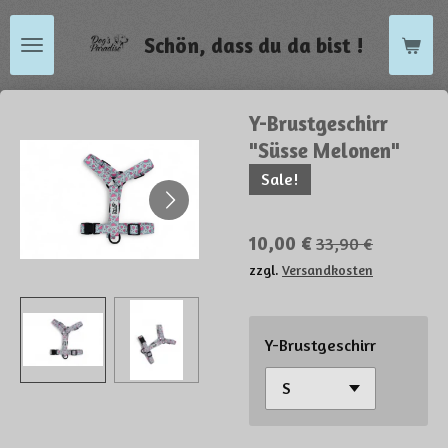
Zum
Schön, dass du da bist !
Hauptinhalt
springen
Y-Brustgeschirr
"Süsse Melonen"
Sale!
10,00 €
33,90 €
zzgl.
Versandkosten
Y-Brustgeschirr