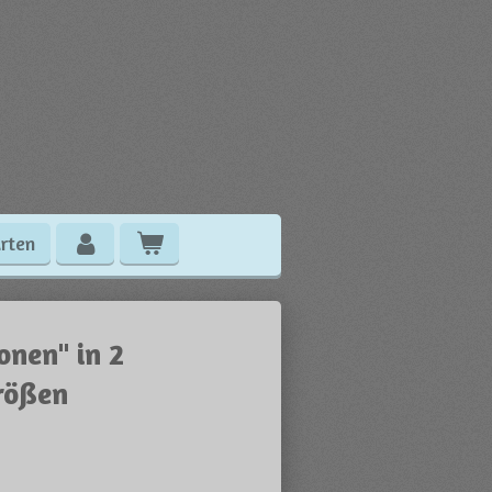
rten
onen" in 2
rößen