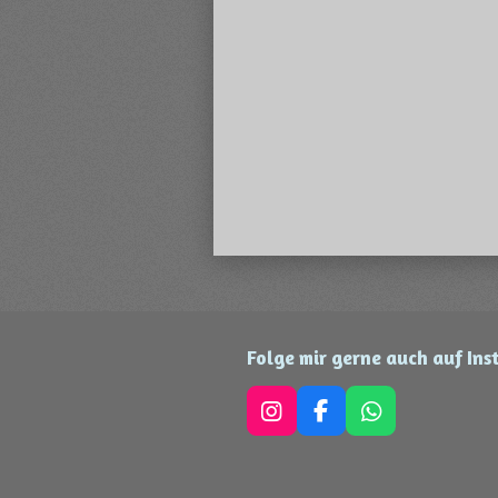
Folge mir gerne auch auf In
I
F
W
n
a
h
s
c
a
t
e
t