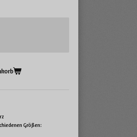
nkorb
rz
rschiedenen Größen: