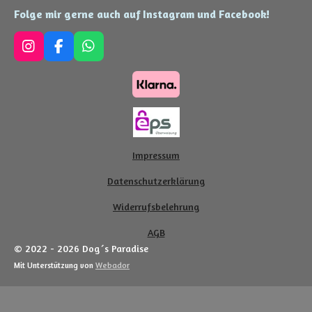
Folge mir gerne auch auf Instagram und Facebook!
I
F
W
n
a
h
s
c
a
t
e
t
a
b
s
g
o
A
r
o
p
a
k
p
Impressum
m
Datenschutzerklärung
Widerrufsbelehrung
AGB
© 2022 - 2026 Dog´s Paradise
Mit Unterstützung von
Webador