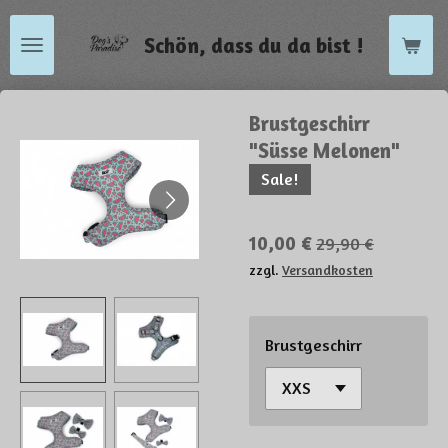
Zum
Schön, dass du da bist !
Hauptinhalt
springen
Brustgeschirr
"Süsse Melonen"
Sale!
10,00 €
29,90 €
zzgl.
Versandkosten
Brustgeschirr