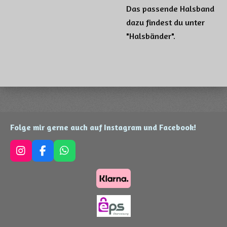
Das passende Halsband
dazu findest du unter
"Halsbänder".
Folge mir gerne auch auf Instagram und Facebook!
I
F
W
n
a
h
s
c
a
t
e
t
a
b
s
g
o
A
r
o
p
a
k
p