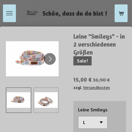
Zum
Schön, dass du da bist !
Hauptinhalt
springen
Leine "Smileys" - in
2 verschiedenen
Größen
Sale!
15,00 €
36,90 €
zzgl.
Versandkosten
Leine Smileys