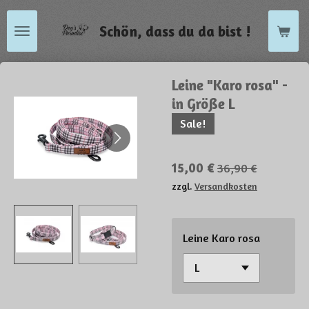
Zum
Schön, dass du da bist !
Hauptinhalt
springen
Leine "Karo rosa" -
in Größe L
Sale!
15,00 €
36,90 €
zzgl.
Versandkosten
Leine Karo rosa