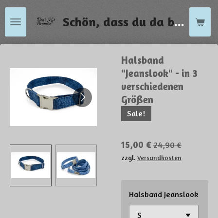
Zum
Schön, dass du da bist !
Hauptinhalt
springen
Halsband
"Jeanslook" - in 3
verschiedenen
Größen
Sale!
15,00 €
24,90 €
zzgl.
Versandkosten
Halsband Jeanslook