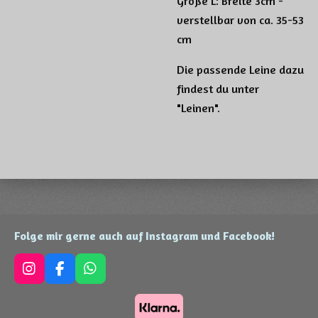
Größe L: Breite 3cm -
verstellbar von ca. 35-53
cm
Die passende Leine dazu
findest du unter
"Leinen".
Folge mir gerne auch auf Instagram und Facebook!
I
F
W
n
a
h
s
c
a
t
e
t