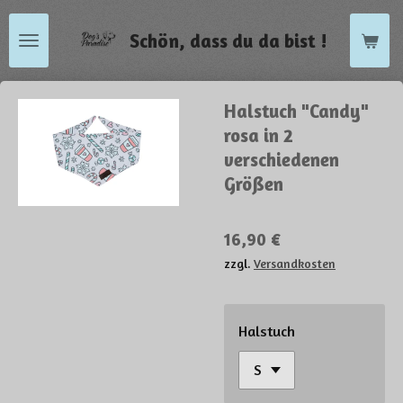
Zum
Schön, dass du da bist !
Hauptinhalt
springen
Halstuch "Candy"
rosa in 2
verschiedenen
Größen
16,90 €
zzgl.
Versandkosten
Halstuch