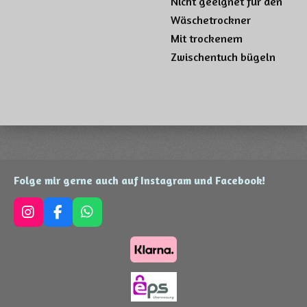
Nicht geeignet für den
Wäschetrockner
Mit trockenem
Zwischentuch bügeln
Folge mir gerne auch auf Instagram und Facebook!
I
F
W
n
a
h
s
c
a
t
e
t
a
b
s
g
o
A
r
o
p