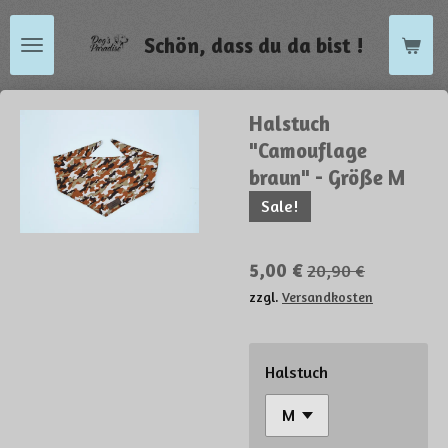
Zum
Schön, dass du da bist !
Hauptinhalt
springen
Halstuch
"Camouflage
braun" - Größe M
Sale!
5,00 €
20,90 €
zzgl.
Versandkosten
Halstuch