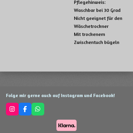
Pflegehinweis:
Waschbar bei 30 Grad
Nicht geeignet für den
Wäschetrockner
Mit trockenem
Zwischentuch bügeln
Folge mir gerne auch auf Instagram und Facebook!
I
F
W
n
a
h
s
c
a
t
e
t