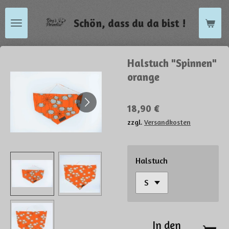
Zum
Schön, dass du da bist !
Hauptinhalt
springen
Halstuch "Spinnen"
orange
18,90 €
zzgl.
Versandkosten
Halstuch
In den