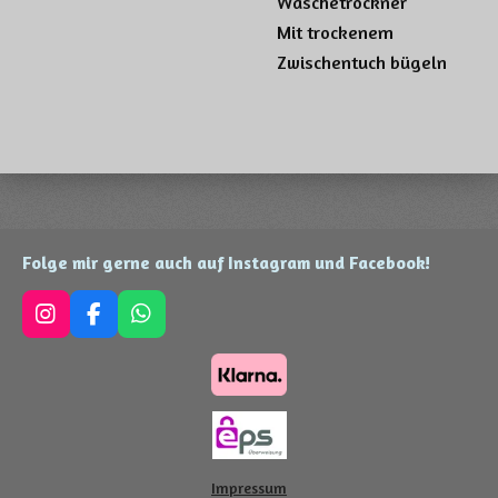
Wäschetrockner
Mit trockenem
Zwischentuch bügeln
Folge mir gerne auch auf Instagram und Facebook!
I
F
W
n
a
h
s
c
a
t
e
t
a
b
s
g
o
A
r
o
p
a
k
p
Impressum
m