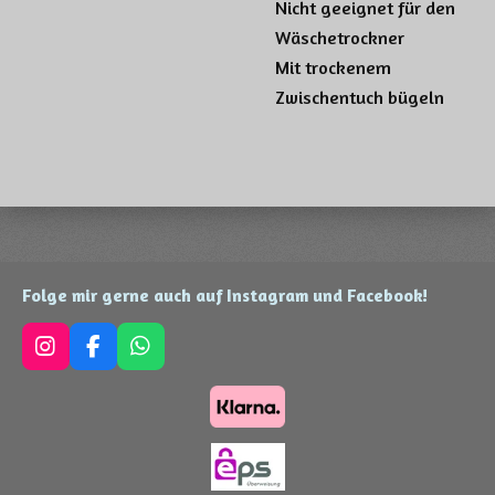
Nicht geeignet für den
Wäschetrockner
Mit trockenem
Zwischentuch bügeln
Folge mir gerne auch auf Instagram und Facebook!
I
F
W
n
a
h
s
c
a
t
e
t
a
b
s
g
o
A
r
o
p