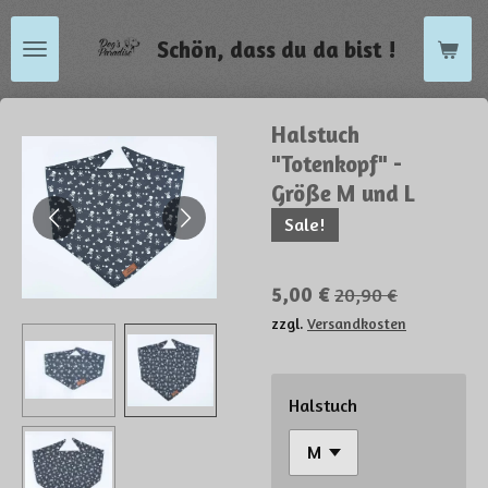
Zum
Schön, dass du da bist !
Hauptinhalt
springen
Halstuch
"Totenkopf" -
Größe M und L
Sale!
5,00 €
20,90 €
zzgl.
Versandkosten
Halstuch